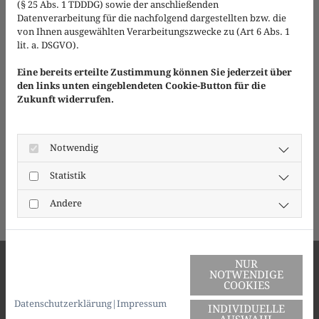
Immobilienrecht
Zwangsversteigerungsrecht
(§ 25 Abs. 1 TDDDG) sowie der anschließenden
Datenverarbeitung für die nachfolgend dargestellten bzw. die
von Ihnen ausgewählten Verarbeitungszwecke zu (Art 6 Abs. 1
lit. a. DSGVO).
WERDEGANG
Eine bereits erteilte Zustimmung können Sie jederzeit über
Herr Rechtsanwalt Schröpfer ist seit Anfang des Jahres
den links unten eingeblendeten Cookie-Button für die
Zukunft widerrufen.
2003 als Rechtsanwalt zugelassen.
Herr Rechtsanwalt Schröpfer ist Fachanwalt für Bank-
und Kapitalmarktrecht und Mitglied der
Notwendig
Arbeitsgemeinschaft Bank- und Kapitalanlagerecht im
Statistik
Deutschen Anwaltverein e. V.
Andere
NUR
NOTWENDIGE
"Lerne, dass Du Entscheidungen entweder treffen
COOKIES
oder ertragen musst!"
Bernhard Moestl (Das Shaolin Prinzip)
Datenschutzerklärung
|
Impressum
INDIVIDUELLE