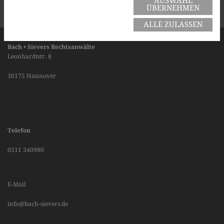
AUSWAHL
ÜBERNEHMEN
ALLE ZULASSEN
Bach • Sievers Rechtsanwälte
Leonhardtstr. 8
30175 Hannover
Telefon
0511 340980
E-Mail
info@bach-sievers.de