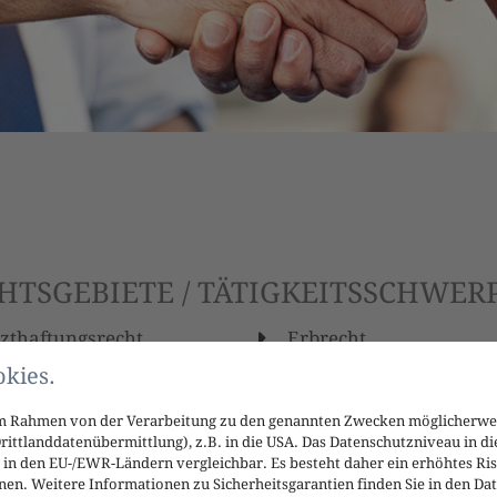
HTSGEBIETE / TÄTIGKEITSSCHWE
zthaftungsrecht
Erbrecht
kies.
esondere
urtsschäden und
 im Rahmen von der Verarbeitung zu den genannten Zwecken möglicherwe
ationsschäden
ittlanddatenübermittlung), z.B. in die USA. Das Datenschutzniveau in di
in den EU-/EWR-Ländern vergleichbar. Es besteht daher ein erhöhtes Ris
nen. Weitere Informationen zu Sicherheitsgarantien finden Sie in den Dat