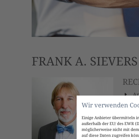
FRANK A. SIEVERS
REC
Ar
Wir verwenden Coo
insb
Geb
Einige Anbieter übermitteln
Oper
außerhalb der EU/ des EWR (Dr
möglicherweise nicht mit dem 
auf diese Daten zugreifen kön