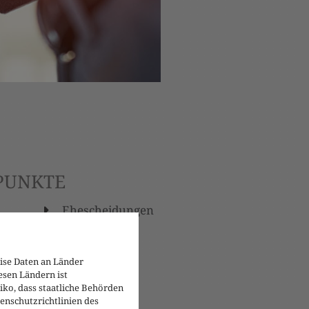
RPUNKTE
Ehescheidungen
ise Daten an Länder
esen Ländern ist
iko, dass staatliche Behörden
enschutzrichtlinien des