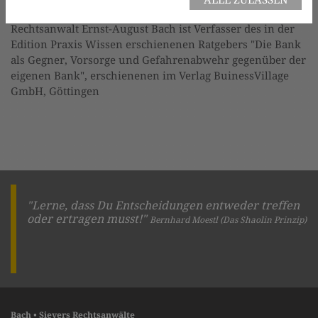
PUBLIKATIONEN
Rechtsanwalt Ernst-August Bach ist Verfasser des in der
Edition Praxis Wissen erschienenen Ratgebers "Die Bank
als Gegner, Vorsorge und Gefahrenabwehr gegenüber der
eigenen Bank", erschienenen im Verlag BuinessVillage
GmbH, Göttingen
"Lerne, dass Du Entscheidungen entweder treffen
oder ertragen musst!"
Bernhard Moestl (Das Shaolin Prinzip)
Bach • Sievers Rechtsanwälte