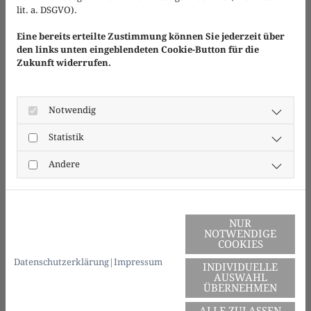
heute maßgebende Leitentscheidung des
lit. a. DSGVO).
Bundesverfassungsgerichts zu Gunsten vermögensloser
Ehefrau und Kinder im Bürgschaftsrecht. Er verfügt über
Eine bereits erteilte Zustimmung können Sie jederzeit über
den links unten eingeblendeten Cookie-Button für die
langjährige Erfahrung nicht nur speziell im Zivilrecht
Zukunft widerrufen.
und Bankrecht, sondern auch im Wirtschaftsrecht
allgemein als auch im Wirtschaftsstrafrecht in der
Verteidigung von Unternehmen und Selbstständigen.
Notwendig
Statistik
Andere
BERECHTIGUNG
Rechtsanwalt Bach ist vertretungsberechtigt an allen
Oberlandesgerichten und Landgerichten sowie
NUR
Amtsgerichten. Rechtsanwalt Bach ist
NOTWENDIGE
Wirtschaftsmediator.
COOKIES
Datenschutzerklärung
|
Impressum
INDIVIDUELLE
AUSWAHL
ÜBERNEHMEN
ALLE ZULASSEN