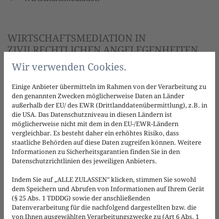
WIRTSCHAFTSMEDIATION IN
ZIVILRECHTLICHEN ANGELEGENHEITEN
Wir verwenden Cookies.
Bank-, Gesellschafts-, Unternehmens-, Vertrags-, Erb- und
Wettbewerbsrecht sowie Verwaltungsrecht
Einige Anbieter übermitteln im Rahmen von der Verarbeitung zu
den genannten Zwecken möglicherweise Daten an Länder
außerhalb der EU/ des EWR (Drittlanddatenübermittlung), z.B. in
die USA. Das Datenschutzniveau in diesen Ländern ist
möglicherweise nicht mit dem in den EU-/EWR-Ländern
WERDEGANG
vergleichbar. Es besteht daher ein erhöhtes Risiko, dass
staatliche Behörden auf diese Daten zugreifen können. Weitere
Rechtsanwalt Ernst-August Bach absolvierte seine
Informationen zu Sicherheitsgarantien finden Sie in den
juristische Ausbildung in Hamburg und ist seit 1982
Datenschutzrichtlinien des jeweiligen Anbieters.
Rechtsanwalt. Er war zunächst in einer
Indem Sie auf „ALLE ZULASSEN" klicken, stimmen Sie sowohl
Wirtschaftsprüfungsgesellschaft tätig, bevor er die
dem Speichern und Abrufen von Informationen auf Ihrem Gerät
Kanzlei am 01.01.1984 gründete. Als Bankrechtsspezialist
(§ 25 Abs. 1 TDDDG) sowie der anschließenden
hat Rechtsanwalt Bach grundlegende Entscheidungen für
Datenverarbeitung für die nachfolgend dargestellten bzw. die
Kreditnehmer erstritten, darunter im Jahre 1993 eine bis
von Ihnen ausgewählten Verarbeitungszwecke zu (Art 6 Abs. 1